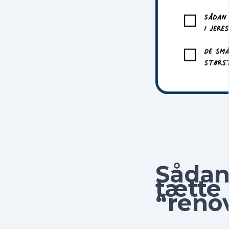
Sådan 
tætte 
“reno