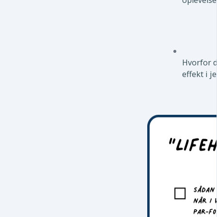
oplevelse
Hvorfor d
effekt i j