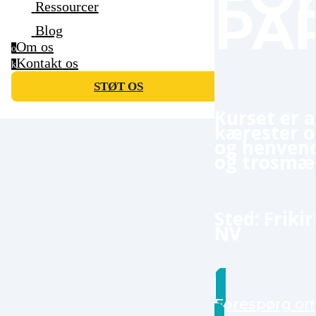
PA
Ressourcer
Blog
Om os
o
Kontakt os
k
STØT OS
Kurset er a
kærester o
og henvende
og trosmæss
Sted: Frik
NV
Forespørg om a