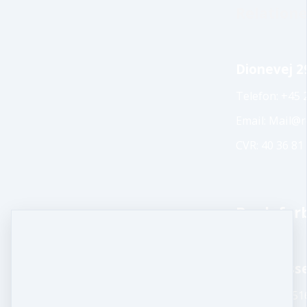
Relatione
Dionevej 2
Telefon: +45 
Email: Mail@r
CVR: 40 36 81
Bank forb
Sparekass
9337 -207551