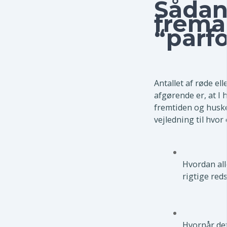
Sådan
frema
“parf
Antallet af røde el
afgørende er, at I 
fremtiden og husker
vejledning til hvor
Hvordan all
rigtige red
Hvornår det