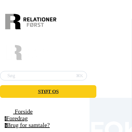
Søg
⌘K
STØT OS
Forside
Foredrag
FO
f
Brug for samtale?
b