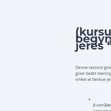
(kurs
begyn
jeres 
Denne session giver
giver bedst mening
vinkel at beskue j
8 områder