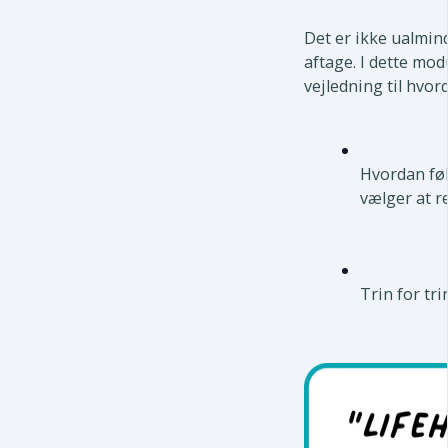
Det er ikke ualmind
aftage. I dette modu
vejledning til hvor
Hvordan føl
vælger at 
Trin for tr