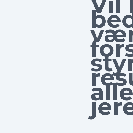
Vil
bed
vær
for
sty
res
all
jer