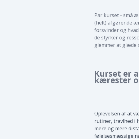
Par kurset - små æn
(helt) afgørende æ
forsvinder og hvad 
de styrker og ress
glemmer at glæde s
Kurset er a
kærester o
Oplevelsen af at v
rutiner, travlhed i
mere og mere distan
følelsesmæssige næ