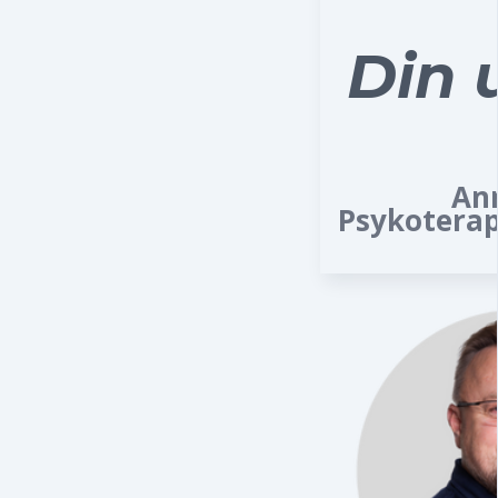
Din 
An
Psykoterap