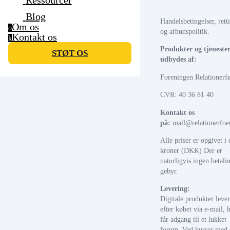
Ressourcer
Blog
Handelsbetingelser, rett
Om os
o
og afbudspolitik.
Kontakt os
k
Produkter og tjeneste
STØT OS
udbydes af:
Foreningen Relationerfø
CVR: 40 36 81 40
Kontakt os
på:
mail@relationerfoer
Alle priser er opgivet i
kroner (DKK) Der er
naturligvis ingen betali
gebyr.
Levering:
Digitale produkter lever
efter købet via e-mail, 
får adgang til et lukket
forum. Ved kurser med 