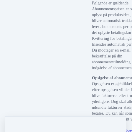
Følgende er gældende;
Abonnementsprisen er 
oplyst på produktsiden,
bliver automatisk trukke
hver abonnements perio
det oplyste betalingskor
Kvittering for betalinge
tilsendes automatisk per
Du modtager en e-mail
bekræftelse på din
abonnementstilmelding 
indgåelse af abonnemen
Opsigelse af abonnem
Opsigelsen er øjeblikkel
efter opsigelsen vil der 
blive faktureret eller tr
yderligere. Dog skal all
udsendte fakturaer stadi
betales. Du kan når som
opsige dit abonnement v
skrive
til:
mail@relationerfoer