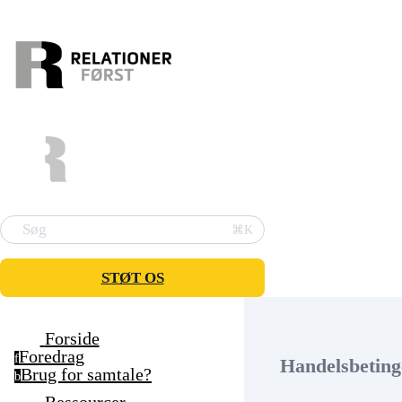
Søg
⌘K
STØT OS
Forside
Foredrag
f
Handelsbeting
Brug for samtale?
b