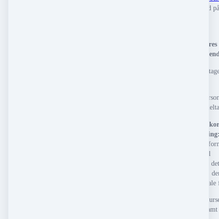
eller ved at logge ind p
konto og selv stoppe
abonnementet.
Tilmeldingen til vores
kursusdage er binden
Afmelder du din deltage
kan du:
• Sende en anden perso
vil have udbytte af delt
Ændring af kredit kor
abonnements betaling
Ønsker du at ændre/forn
kreditkortnummer til
abonnementet, gøres det
at klikke på det link, de
fremgår på din digitale 
Alle rettigheder til kurs
workshops, events samt 