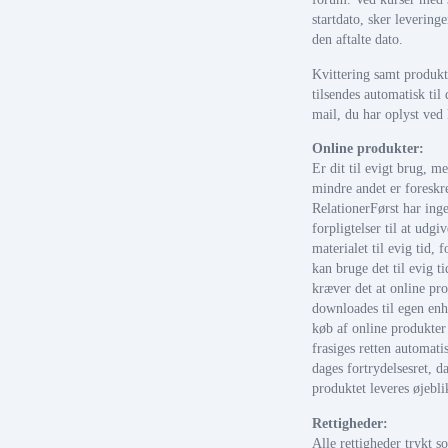
startdato, sker levering
den aftalte dato.
Kvittering samt produkt
tilsendes automatisk til
mail, du har oplyst ved 
Online produkter:
Er dit til evigt brug, m
mindre andet er foreskr
RelationerFørst har ing
forpligtelser til at udgiv
materialet til evig tid, f
kan bruge det til evig ti
kræver det at online pr
downloades til egen en
køb af online produkter
frasiges retten automatis
dages fortrydelsesret, d
produktet leveres øjebli
Rettigheder:
Alle rettigheder trykt s